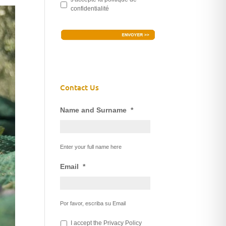
confidentialité
Contact Us
Name and Surname
*
Enter your full name here
Email
*
Por favor, escriba su Email
*
I accept the
Privacy Policy