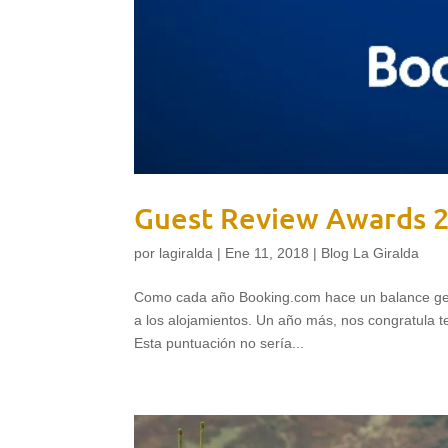
Guest Review Awards 
por
lagiralda
|
Ene 11, 2018
|
Blog La Giralda
Como cada año Booking.com hace un balance gener
a los alojamientos. Un año más, nos congratula 
Esta puntuación no sería...