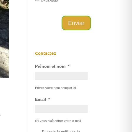
Privacidad
Contactez
Prénom et nom
*
Entrez votre nom complet ici
Email
*
.
S'il vous plaît entrer votre e-mail
*
J'accepte la
politique de