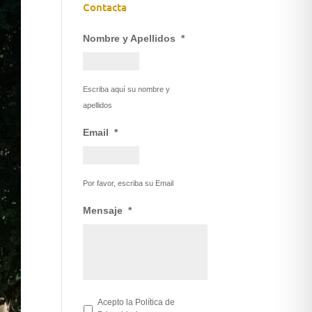
Contacta
Nombre y Apellidos
*
Escriba aquí su nombre y
apellidos
Email
*
Por favor, escriba su Email
Mensaje
*
*
Acepto la
Política de